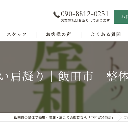
090-8812-0251
お
営業電話はお断りしております
スタッフ
お客様の声
よくある質問
い肩凝り｜飯田市 整
飯田市の整体で頭痛・腰痛・肩こりの改善なら「中村屋和依治」
ブ