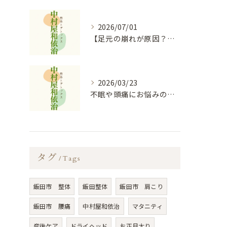
2026/07/01
【足元の崩れが原因？】膝痛・股関節痛を根本から和らげる「オイルフットケア×整体」の秘密
2026/03/23
不眠や頭痛にお悩みの方必見！！｜お悩み改善なら中村屋和依治
タグ
Tags
飯田市 整体
飯田整体
飯田市 肩こり
飯田市 腰痛
中村屋和依治
マタニティ
産後ケア
ドライヘッド
お正月太り