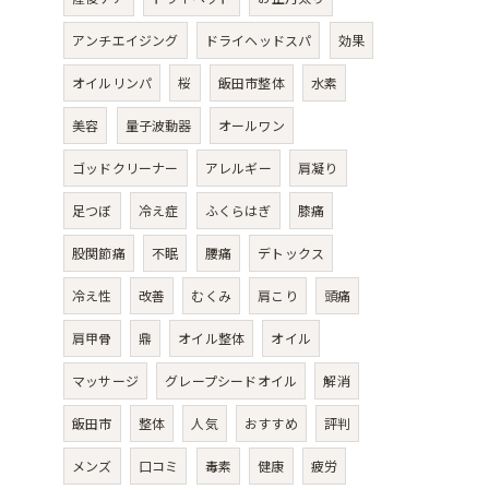
アンチエイジング
ドライヘッドスパ
効果
オイルリンパ
桜
飯田市整体
水素
美容
量子波動器
オールワン
ゴッドクリーナー
アレルギー
肩凝り
足つぼ
冷え症
ふくらはぎ
膝痛
股関節痛
不眠
腰痛
デトックス
冷え性
改善
むくみ
肩こり
頭痛
肩甲骨
鼎
オイル整体
オイル
マッサージ
グレープシードオイル
解消
飯田市
整体
人気
おすすめ
評判
メンズ
口コミ
毒素
健康
疲労