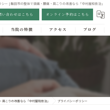
リシー | 飯田市の整体で頭痛・腰痛・肩こりの改善なら「中村屋和依治」
問い合わせはこちら
オンライン予約はこちら
当院の特徴
アクセス
ブログ
ゴッドクリーナー
オイル整体
肩こり
腰痛
美容
・肩こりの改善なら「中村屋和依治」
プライバシーポリシー