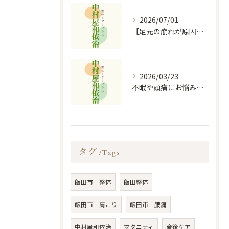
2026/07/01
【足元の崩れが原因？】膝痛・股関節痛を根本から和らげる「オイルフットケア×整体」の秘密
2026/03/23
不眠や頭痛にお悩みの方必見！！｜お悩み改善なら中村屋和依治
タグ
Tags
飯田市 整体
飯田整体
飯田市 肩こり
飯田市 腰痛
中村屋和依治
マタニティ
産後ケア