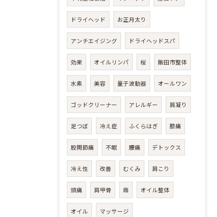
ドライヘッド
お正月太り
アンチエイジング
ドライヘッドスパ
効果
オイルリンパ
桜
飯田市整体
水素
美容
量子波動器
オールワン
ゴッドクリーナー
アレルギー
肩凝り
足つぼ
冷え症
ふくらはぎ
膝痛
股関節痛
不眠
腰痛
デトックス
冷え性
改善
むくみ
肩こり
頭痛
肩甲骨
鼎
オイル整体
オイル
マッサージ