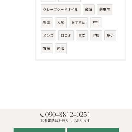
グレープシードオイル
解消
飯田市
整体
人気
おすすめ
評判
メンズ
口コミ
毒素
健康
疲労
胃痛
内臓
090-8812-0251
営業電話はお断りしております