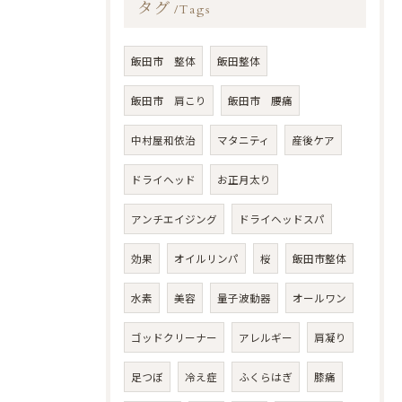
タグ
Tags
飯田市 整体
飯田整体
飯田市 肩こり
飯田市 腰痛
中村屋和依治
マタニティ
産後ケア
ドライヘッド
お正月太り
アンチエイジング
ドライヘッドスパ
効果
オイルリンパ
桜
飯田市整体
水素
美容
量子波動器
オールワン
ゴッドクリーナー
アレルギー
肩凝り
足つぼ
冷え症
ふくらはぎ
膝痛