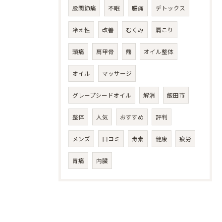
股関節痛
不眠
腰痛
デトックス
冷え性
改善
むくみ
肩こり
頭痛
肩甲骨
鼎
オイル整体
オイル
マッサージ
グレープシードオイル
解消
飯田市
整体
人気
おすすめ
評判
メンズ
口コミ
毒素
健康
疲労
胃痛
内臓