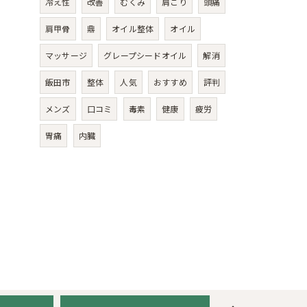
冷え性
改善
むくみ
肩こり
頭痛
肩甲骨
鼎
オイル整体
オイル
マッサージ
グレープシードオイル
解消
飯田市
整体
人気
おすすめ
評判
メンズ
口コミ
毒素
健康
疲労
胃痛
内臓