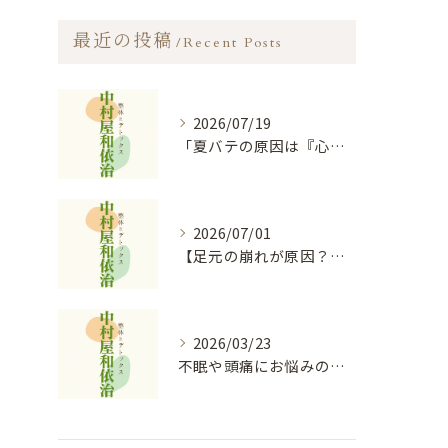
最近の投稿
Recent Posts
2026/07/19
「夏バテの原因は『心』の消耗？陰陽五行説に基づく食事と過ごし方のコツ」
2026/07/01
【足元の崩れが原因？】膝痛・股関節痛を根本から和らげる「オイルフットケア×整体」の秘密
2026/03/23
不眠や頭痛にお悩みの方必見！！｜お悩み改善なら中村屋和依治