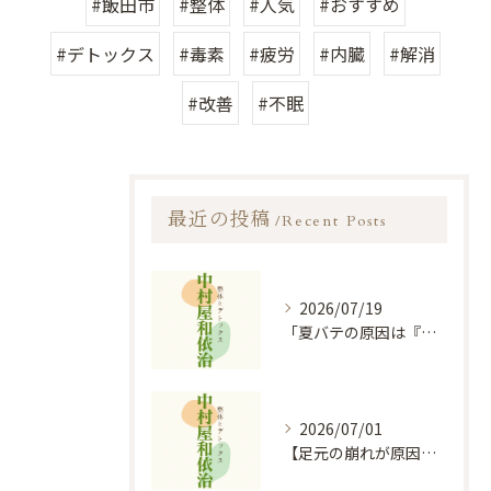
#飯田市
#整体
#人気
#おすすめ
#デトックス
#毒素
#疲労
#内臓
#解消
#改善
#不眠
最近の投稿
Recent Posts
2026/07/19
「夏バテの原因は『心』の消耗？陰陽五行説に基づく食事と過ごし方のコツ」
2026/07/01
【足元の崩れが原因？】膝痛・股関節痛を根本から和らげる「オイルフットケア×整体」の秘密