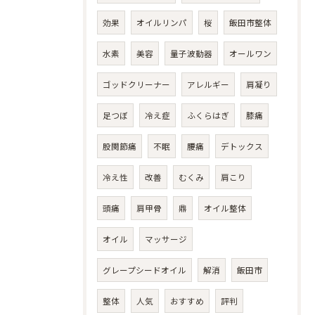
効果
オイルリンパ
桜
飯田市整体
水素
美容
量子波動器
オールワン
ゴッドクリーナー
アレルギー
肩凝り
足つぼ
冷え症
ふくらはぎ
膝痛
股関節痛
不眠
腰痛
デトックス
冷え性
改善
むくみ
肩こり
頭痛
肩甲骨
鼎
オイル整体
オイル
マッサージ
グレープシードオイル
解消
飯田市
整体
人気
おすすめ
評判